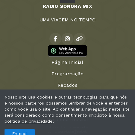
RADIO SONORA MIX
UMA VIAGEM NO TEMPO
Página Inicial
Programação
Recados
Locutores
Nosso site usa cookies e outras tecnologias para que nós
e nossos parceiros possamos lembrar de você e entender
Contato
como você usa o site. Ao continuar a navegação neste site
será considerado como consentimento implícito à nossa
Peça sua música
política de privacidade
.
Todos os direitos reservados.
Com a tecnologia
Entendi