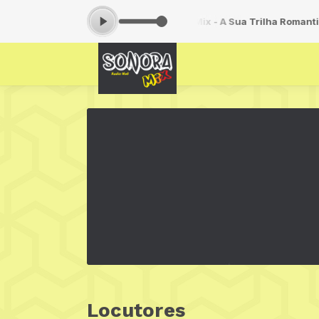
s 05:59 -
Tocando agora: No Ar - Love Mix - A Sua Trilha Romantica
Locutores