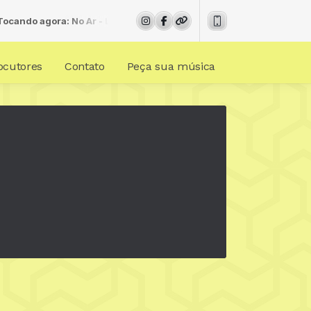
ndo agora: No Ar - Love Mix - A Sua Trilha Romantica De Todas As 
ocutores
Contato
Peça sua música