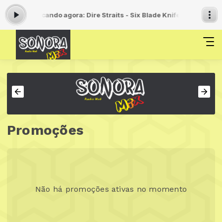
s 11:59 -
Tocando agora: Dire Straits - Six Blade Knife
Manhã Com A So
Promoções
Não há promoções ativas no momento